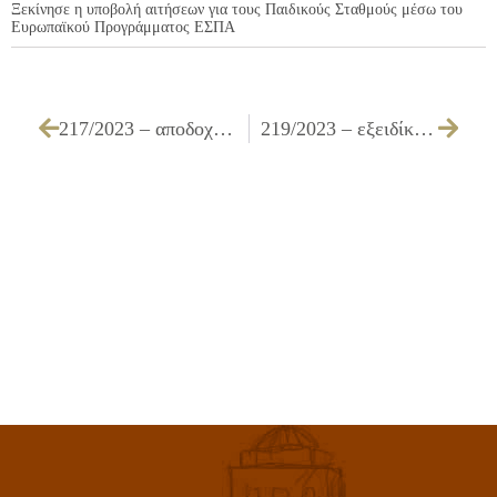
Ξεκίνησε η υποβολή αιτήσεων για τους Παιδικούς Σταθμούς μέσω του
Ευρωπαϊκού Προγράμματος ΕΣΠΑ
217/2023 – αποδοχή δωρεάς ενός σχολικού λεωφορείου προς το Δήμο Ιλίου
219/2023 – εξειδίκευση πίστωσης ποσού του Κ.Α. 15.6142.0005