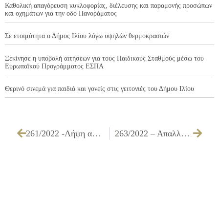
Καθολική απαγόρευση κυκλοφορίας, διέλευσης και παραμονής προσώπων
και οχημάτων για την οδό Πανοράματος
Σε ετοιμότητα ο Δήμος Ιλίου λόγω υψηλών θερμοκρασιών
Ξεκίνησε η υποβολή αιτήσεων για τους Παιδικούς Σταθμούς μέσω του
Ευρωπαϊκού Προγράμματος ΕΣΠΑ
Θερινό σινεμά για παιδιά και γονείς στις γειτονιές του Δήμου Ιλίου
261/2022 -Λήψη απόφασης για την υποβολή πρότασης του Δήμου Ιλίου στην υπ’ αριθμ. 43972/01.07.2022 πρόσκληση του Υπουργείου Εσωτερικών με τίτλο ΒΕΛΤΙΩΣΗ ΟΔΙΚΗΣ ΑΣΦΑΛΕΙΑΣ (ΑΔΑ: Ψ5Π346ΜΤΛ6-4ΒΕ)
263/2022 – Aπαλλαγή υπολόγου του υπ’ αριθμ. 1248/2022 χρηματικού εντάλματος προπληρωμής για τη δαπάνη συμμετοχής δεκατριών (13) υπαλλήλων της Διεύθυνσης Προσχολικής Αγωγής στο συνέδριο ΠΑ.ΣΥ.Β.Ν