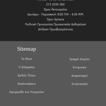
213 2030 000
Ώρες λειτουργίας
Δευτέρα - Παρασκευή: 8.00 Π.Μ. - 6.00 Μ.Μ.
Όροι Χρήσης
Πολιτική Προστασίας Προσωπικών Δεδομένων
Δήλωση Προσβασιμότητας
Sitemap
Το Ίλιον
Γραμμή Δημότη
Η Δήμαρχος
Επιτροπές
Δελτία Τύπου
Διαγωνισμοί
Ανακοινώσεις
Επικοινωνία
Εφημερίδα της Υπηρεσίας