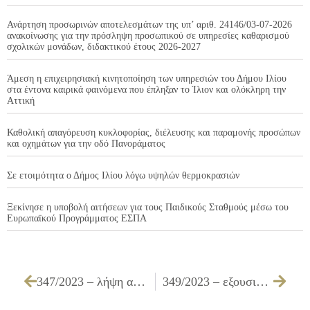
Ανάρτηση προσωρινών αποτελεσμάτων της υπ’ αριθ. 24146/03-07-2026
ανακοίνωσης για την πρόσληψη προσωπικού σε υπηρεσίες καθαρισμού
σχολικών μονάδων, διδακτικού έτους 2026-2027
Άμεση η επιχειρησιακή κινητοποίηση των υπηρεσιών του Δήμου Ιλίου
στα έντονα καιρικά φαινόμενα που έπληξαν το Ίλιον και ολόκληρη την
Αττική
Καθολική απαγόρευση κυκλοφορίας, διέλευσης και παραμονής προσώπων
και οχημάτων για την οδό Πανοράματος
Σε ετοιμότητα ο Δήμος Ιλίου λόγω υψηλών θερμοκρασιών
Ξεκίνησε η υποβολή αιτήσεων για τους Παιδικούς Σταθμούς μέσω του
Ευρωπαϊκού Προγράμματος ΕΣΠΑ
347/2023 – λήψη απόφασης επί του πρωτοκόλλου παραλαβής που αφορά την «Προμήθεια ειδών καθαριότητας και απολυμαντικών υλικών για τις ανάγκες των Υπηρεσιών και των Νομικών Προσώπων του Δήμου Ιλίου»
349/2023 – εξουσιοδότηση του δικηγόρου του Δήμου για παράσταση ενώπιον των δικαστηρίων