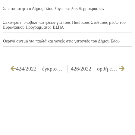
Σε ετοιμότητα ο Δήμος Ιλίου λόγω υψηλών θερμοκρασιών
Ξεκίνησε η υποβολή αιτήσεων για τους Παιδικούς Σταθμούς μέσω του
Ευρωπαϊκού Προγράμματος ΕΣΠΑ
Θερινό σινεμά για παιδιά και γονείς στις γειτονιές του Δήμου Ιλίου
424/2022 – έγκριση 2ου αιτήματος μετάθεσης του χρόνου παράδοσης που αφορά στην «Προμήθεια οχημάτων για την ανανέωση του στόλου της Διεύθυνσης Διαχείρισης Απορριμμάτων και Πρασίνου», ως προς τις ομάδες Α΄ – Β΄- Γ΄
426/2022 – ορθή επανάληψη της 286/02-08-200 (ΑΔΑ: ΩΧ98ΩΕΒ-Ν0Ψ) Α.Ο.Ε με θέμα «Ένταξη δαπανών στην κατανομή πιστώσεων της ΣΑΤΑ»