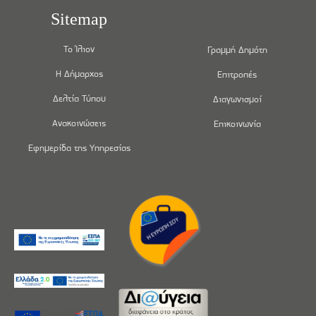
Sitemap
Το Ίλιον
Γραμμή Δημότη
Η Δήμαρχος
Επιτροπές
Δελτία Τύπου
Διαγωνισμοί
Ανακοινώσεις
Επικοινωνία
Εφημερίδα της Υπηρεσίας