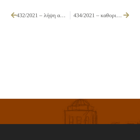
432/2021 – λήψη απόφασης για την επιχορήγηση του σωματείου εργαζομένων Δήμου Ιλίου, έτους 2021
434/2021 – καθορισμό αριθμού και ειδικοτήτων εγκεκριμένων θέσεων συμβάσεων μίσθωσης έργου με κάλυψη της δαπάνης μέσω αντιτίμου, στα πλαίσια του προγραμματισμού προσλήψεων έτους 2021