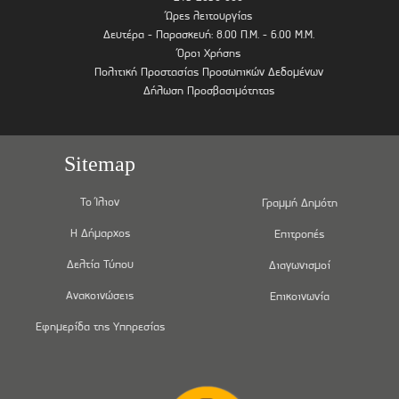
Ώρες λειτουργίας
Δευτέρα - Παρασκευή: 8.00 Π.Μ. - 6.00 Μ.Μ.
Όροι Χρήσης
Πολιτική Προστασίας Προσωπικών Δεδομένων
Δήλωση Προσβασιμότητας
Sitemap
Το Ίλιον
Γραμμή Δημότη
Η Δήμαρχος
Επιτροπές
Δελτία Τύπου
Διαγωνισμοί
Ανακοινώσεις
Επικοινωνία
Εφημερίδα της Υπηρεσίας