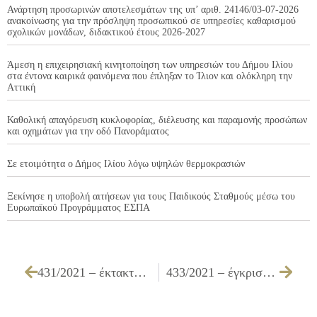
Ανάρτηση προσωρινών αποτελεσμάτων της υπ’ αριθ. 24146/03-07-2026
ανακοίνωσης για την πρόσληψη προσωπικού σε υπηρεσίες καθαρισμού
σχολικών μονάδων, διδακτικού έτους 2026-2027
Άμεση η επιχειρησιακή κινητοποίηση των υπηρεσιών του Δήμου Ιλίου
στα έντονα καιρικά φαινόμενα που έπληξαν το Ίλιον και ολόκληρη την
Αττική
Καθολική απαγόρευση κυκλοφορίας, διέλευσης και παραμονής προσώπων
και οχημάτων για την οδό Πανοράματος
Σε ετοιμότητα ο Δήμος Ιλίου λόγω υψηλών θερμοκρασιών
Ξεκίνησε η υποβολή αιτήσεων για τους Παιδικούς Σταθμούς μέσω του
Ευρωπαϊκού Προγράμματος ΕΣΠΑ
431/2021 – έκτακτη επιχορήγηση στις Σχολικές Επιτροπές Πρωτοβάθμιας και Δευτεροβάθμιας Εκπαίδευσης του Δήμου Ιλίου
433/2021 – έγκριση πρακτικού της επιτροπής διενέργειας του ανοιχτού ηλεκτρονικού διαγωνισμού κάτω των ορίων για την «Σίτιση μαθητών Μουσικού Σχολείου Ιλίου»