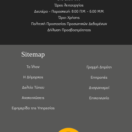
Ώρες λειτουργίας
Δευτέρα - Παρασκευή: 8.00 Π.Μ. - 6.00 Μ.Μ.
Όροι Χρήσης
Πολιτική Προστασίας Προσωπικών Δεδομένων
Δήλωση Προσβασιμότητας
Sitemap
Το Ίλιον
Γραμμή Δημότη
Η Δήμαρχος
Επιτροπές
Δελτία Τύπου
Διαγωνισμοί
Ανακοινώσεις
Επικοινωνία
Εφημερίδα της Υπηρεσίας