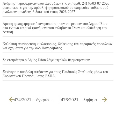
Ανάρτηση προσωρινών αποτελεσμάτων της υπ’ αριθ. 24146/03-07-2026
ανακοίνωσης για την πρόσληψη προσωπικού σε υπηρεσίες καθαρισμού
σχολικών μονάδων, διδακτικού έτους 2026-2027
Άμεση η επιχειρησιακή κινητοποίηση των υπηρεσιών του Δήμου Ιλίου
στα έντονα καιρικά φαινόμενα που έπληξαν το Ίλιον και ολόκληρη την
Αττική
Καθολική απαγόρευση κυκλοφορίας, διέλευσης και παραμονής προσώπων
και οχημάτων για την οδό Πανοράματος
Σε ετοιμότητα ο Δήμος Ιλίου λόγω υψηλών θερμοκρασιών
Ξεκίνησε η υποβολή αιτήσεων για τους Παιδικούς Σταθμούς μέσω του
Ευρωπαϊκού Προγράμματος ΕΣΠΑ
474/2021 – έγκριση τεχνικών προδιαγραφών, καθορισμός όρων διακήρυξης, τρόπου εκτέλεσης και συγκρότησης επιτροπής διενέργειας διαγωνισμών και αξιολόγησης υποβαλλόμενων προσφορών που αφορά στον ανοιχτό ηλεκτρονικό διαγωνισμό κάτω των ορίων που αφορά στις «Ιατρικές προληπτικές εξετάσεις εργαζομένων Δήμου Ιλίου»
476/2021 – λήψη απόφασης για την έγκριση της υπ’ αριθμ. ΟΙΚ 06/2021 μελέτης του έργου : «ΑΝΑΚΑΤΑΣΚΕΥΗ ΣΤΕΓΗΣ ΓΥΜΝΑΣΤΗΡΙΟΥ ΣΤΟ ΕΑΚ»