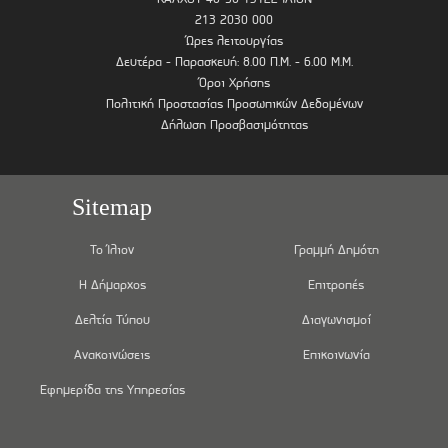
213 2030 000
Ώρες λειτουργίας
Δευτέρα - Παρασκευή: 8.00 Π.Μ. - 6.00 Μ.Μ.
Όροι Χρήσης
Πολιτική Προστασίας Προσωπικών Δεδομένων
Δήλωση Προσβασιμότητας
Sitemap
Το Ίλιον
Γραμμή Δημότη
Η Δήμαρχος
Επιτροπές
Δελτία Τύπου
Διαγωνισμοί
Ανακοινώσεις
Επικοινωνία
Εφημερίδα της Υπηρεσίας