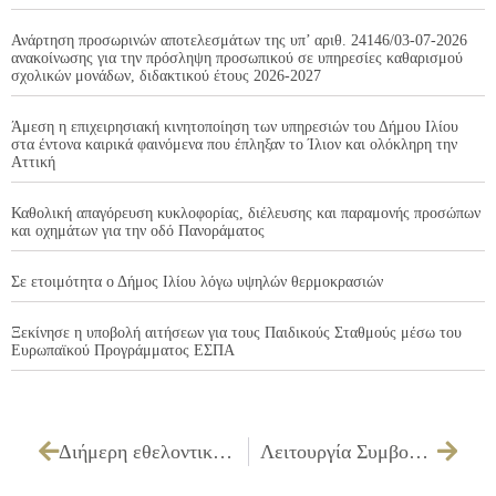
Ανάρτηση προσωρινών αποτελεσμάτων της υπ’ αριθ. 24146/03-07-2026
ανακοίνωσης για την πρόσληψη προσωπικού σε υπηρεσίες καθαρισμού
σχολικών μονάδων, διδακτικού έτους 2026-2027
Άμεση η επιχειρησιακή κινητοποίηση των υπηρεσιών του Δήμου Ιλίου
στα έντονα καιρικά φαινόμενα που έπληξαν το Ίλιον και ολόκληρη την
Αττική
Καθολική απαγόρευση κυκλοφορίας, διέλευσης και παραμονής προσώπων
και οχημάτων για την οδό Πανοράματος
Σε ετοιμότητα ο Δήμος Ιλίου λόγω υψηλών θερμοκρασιών
Ξεκίνησε η υποβολή αιτήσεων για τους Παιδικούς Σταθμούς μέσω του
Ευρωπαϊκού Προγράμματος ΕΣΠΑ
Διήμερη εθελοντική αιμοδοσία τον Ιούνιο στον Δήμο Ιλίου
Λειτουργία Συμβουλευτικού Σταθμού για την Άνοια του Δήμου Ιλίου