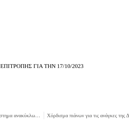
ΙΤΡΟΠΗΣ ΓΙΑ ΤΗΝ 17/10/2023
Σύμβαση συνεργασίας του Δήμου Ιλίου με Συλλογικό Σύστημα ανακύκλωσης αποβλήτων εκσκαφών, κατεδαφίσεων και κατασκευών (Α.Ε.Κ.Κ.) για εναπόθεση αυτών σε εγκατάσταση προσωρινής αποθήκευσης, διάθεσης, διαλογής αξιοποίησης και επεξεργασίας