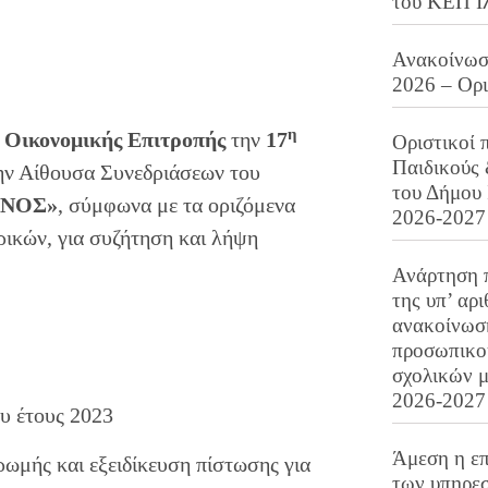
του ΚΕΠ Ι
Ανακοίνωση
2026 – Ορ
η
ς
Οικονομικής Επιτροπής
την
17
Οριστικοί 
Παιδικούς
την Αίθουσα Συνεδριάσεων του
του Δήμου 
ΙΝΟΣ
»
, σύμφωνα με τα οριζόμενα
2026-2027
ρικών, για συζήτηση και λήψη
Ανάρτηση 
της υπ’ αρ
ανακοίνωσ
προσωπικού
σχολικών μ
2026-2027
υ έτους 2023
Άμεση η επ
ωμής και εξειδίκευση πίστωσης για
των υπηρεσ