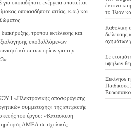
για οποιαδήποτε ενέργεια απαιτείται
έντονα και
ίμακας οποιασδήποτε αιτίας, κ.α.) και
το Ίλιον κ
 Σώματος
Καθολική 
 διακήρυξης, τρόπου εκτέλεσης και
διέλευσης 
οχημάτων 
 αξιολόγησης υποβαλλόμενων
ωνισμό κάτω των ορίων για την
Σε ετοιμότ
23»
υψηλών θε
Ξεκίνησε η
Παιδικούς
Ευρωπαϊκ
ΚΟΥ Ι «Ηλεκτρονικής αποσφράγισης
ογητικών συμμετοχής» της επιτροπής
ασκευής του έργου: «Κατασκευή
υπηρέτηση ΑΜΕΑ σε σχολικές