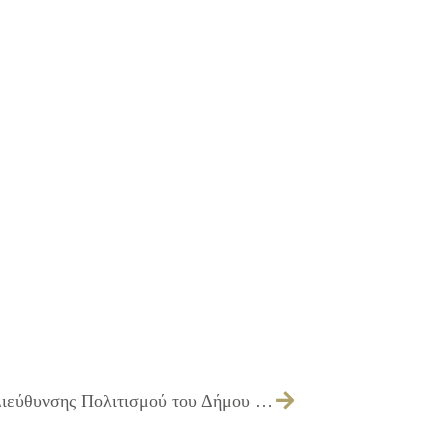
Χόρδισμα πιάνων για τις ανάγκες της Διεύθυνσης Πολιτισμού του Δήμου Ιλίου