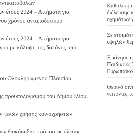
 αντικαταβολών
Καθολική 
 έτους 2024 – Αιτήματα για
διέλευσης 
οχημάτων 
νου χρόνου ανταποδοτικού
Σε ετοιμότ
 έτους 2024 – Αιτήματα για
υψηλών θε
ου με κάλυψη της δαπάνης από
Ξεκίνησε η
Παιδικούς
Ευρωπαϊκ
ου Ολοκληρωμένου Πλαισίου
Θερινό σινε
γειτονιές τ
 προϋπολογισμού του Δήμου Ιλίου,
ν τελών χρήσης κοινοχρήστων
ων διακήρυξης, τρόπου εκτέλεσης