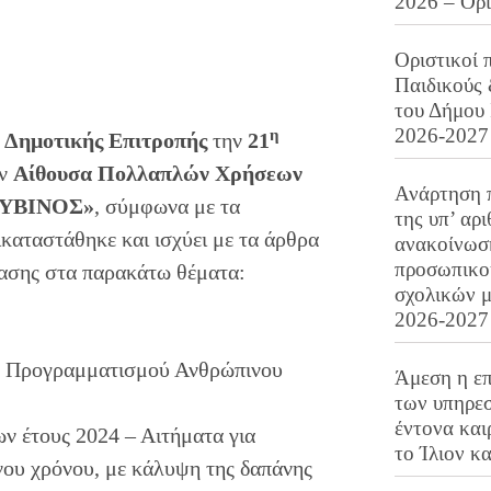
2026 – Ορ
Οριστικοί 
Παιδικούς
του Δήμου 
2026-2027
η
ς
Δημοτικής Επιτροπής
την
21
ην
Αίθουσα Πολλαπλών Χρήσεων
Ανάρτηση 
ΟΥΒΙΝΟΣ
»
, σύμφωνα με τα
της υπ’ αρ
καταστάθηκε και ισχύει με τα άρθρα
ανακοίνωσ
προσωπικού
φασης στα παρακάτω θέματα:
σχολικών μ
2026-2027
ς Προγραμματισμού Ανθρώπινου
Άμεση η επ
των υπηρεσ
έντονα και
 έτους 2024 – Αιτήματα για
το Ίλιον κ
νου χρόνου, με κάλυψη της δαπάνης