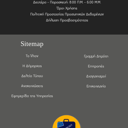
Δευτέρα - Παρασκευή: 8.00 Π.Μ. - 6.00 Μ.Μ.
Όροι Χρήσης
Πολιτική Προστασίας Προσωπικών Δεδομένων
Δήλωση Προσβασιμότητας
Sitemap
Το Ίλιον
Γραμμή Δημότη
Η Δήμαρχος
Επιτροπές
Δελτία Τύπου
Διαγωνισμοί
Ανακοινώσεις
Επικοινωνία
Εφημερίδα της Υπηρεσίας