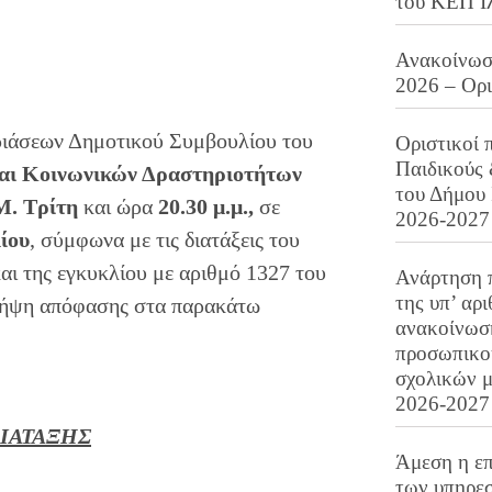
του ΚΕΠ Ι
Ανακοίνωση
2026 – Ορ
ριάσεων Δημοτικού Συμβουλίου του
Οριστικοί 
Παιδικούς
και Κοινωνικών Δραστηριοτήτων
του Δήμου 
Μ. Τρίτη
και ώρα
20.30 μ.μ.
,
σε
2026-2027
ίου
, σύμφωνα με τις διατάξεις του
αι της εγκυκλίου με αριθμό 1327 του
Ανάρτηση 
της υπ’ αρ
 λήψη απόφασης στα παρακάτω
ανακοίνωσ
προσωπικού
σχολικών μ
2026-2027
ΙΑΤΑΞΗΣ
Άμεση η επ
των υπηρεσ