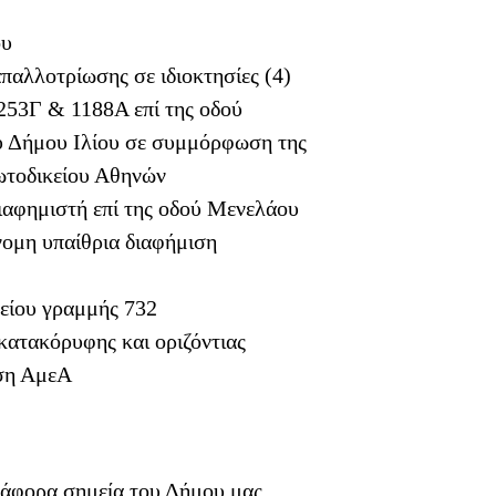
ου
αλλοτρίωσης σε ιδιοκτησίες (4)
53Γ & 1188Α επί της οδού
ήμου Ιλίου σε συμμόρφωση της
ωτοδικείου Αθηνών
ιαφημιστή επί της οδού Μενελάου
νομη υπαίθρια διαφήμιση
είου γραμμής 732
κατακόρυφης και οριζόντιας
αση ΑμεΑ
ιάφορα σημεία του Δήμου μας