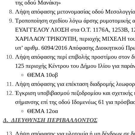
της οδού Μανάκη»
Λήψη απόφασης μετονομασίας οδού Μεσολογγί
Τροποποίηση σχεδίου λόγω άρσης ρυμοτομικής απ
ΕΥΑΓΓΕΛΟΥ ΛΙΟΣΗ στα Ο.Τ. 1176Α, 1253Β, 12
ΧΑΡΙΛΑΟΥ ΤΡΙΚΟΥΠΗ, περιοχής ΜΙΧΕΛΗ του Δ
υπ’ αριθμ. 6094/2016 Απόφασης Διοικητικού Πρ
Λήψη απόφασης περί επιβολής προστίμου στον δ
125 περιοχής Κέντρου του Δήμου Ιλίου για παρά
ΘΕΜΑ 10οβ
Λήψη απόφασης για επέκταση διαδρομής λεωφορ
Έγκριση υποβιβασμού πεζοδρομίου και σχετικής 
σήμανσης επί της οδού Ιδομενέως 61 για πρόσβ
ΘΕΜΑ 12οα
Δ. ΔΙΕΥΘΥΝΣΗ ΠΕΡΙΒΑΛΛΟΝΤΟΣ
Λήψη απόφασης για υλοτομία ή μη δένδρων σε δ