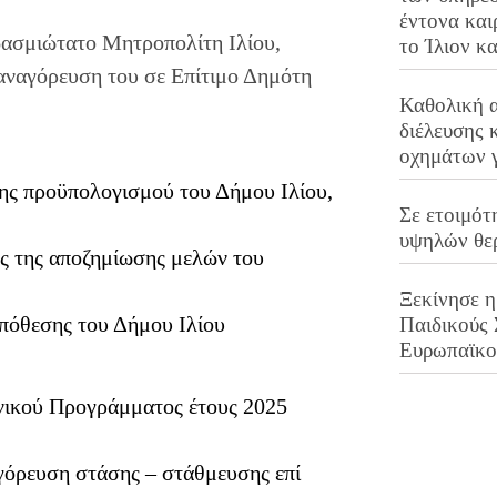
έντονα και
ασμιώτατο Μητροπολίτη Ιλίου,
το Ίλιον κ
αναγόρευση του σε Επίτιμο Δημότη
Καθολική 
διέλευσης 
οχημάτων 
ης προϋπολογισμού του Δήμου Ιλίου,
Σε ετοιμότ
υψηλών θε
ς της αποζημίωσης μελών του
Ξεκίνησε η
υπόθεσης του Δήμου Ιλίου
Παιδικούς
Ευρωπαϊκ
νικού Προγράμματος έτους 2025
όρευση στάσης – στάθμευσης επί