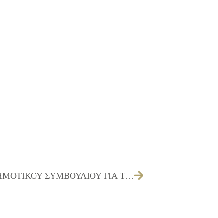
ΠΡΟΣΚΛΗΣΗ ΤΩΝ ΜΕΛΩΝ ΤΟΥ ΔΗΜΟΤΙΚΟΥ ΣΥΜΒΟΥΛΙΟΥ ΓΙΑ ΤΗΝ 15/04/2025 (ΛΟΓΟΔΟΣΙΑΣ)