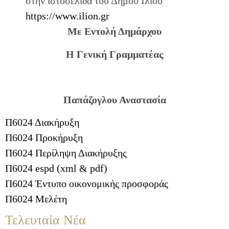
στην ιστοσελίδα του Δήμου Ιλίου
https://www.ilion.gr
Με Εντολή Δημάρχου
Η Γενική Γραμματέας
Παπάζογλου Αναστασία
Π6024 Διακήρυξη
Π6024 Προκήρυξη
Π6024 Περίληψη Διακήρυξης
Π6024 espd (xml & pdf)
Π6024 Έντυπο οικονομικής προσφοράς
Π6024 Μελέτη
Τελευταία Νέα