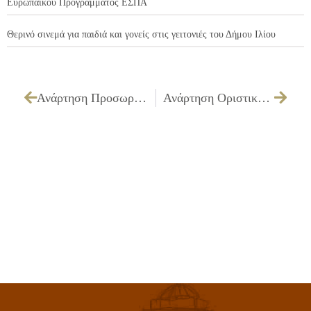
Ευρωπαϊκού Προγράμματος ΕΣΠΑ
Θερινό σινεμά για παιδιά και γονείς στις γειτονιές του Δήμου Ιλίου
Ανάρτηση Προσωρινών Αποτελεσμάτων της υπ’ αριθμ. 39898/11-07-2024 ανακοίνωσης για την πρόσληψη προσωπικού σε υπηρεσίες καθαρισμού σχολικών μονάδων
Ανάρτηση Οριστικών Αποτελεσμάτων της υπ’ αριθμ. 39898/11-07-2024 ανακοίνωσης για την πρόσληψη προσωπικού σε υπηρεσίες καθαρισμού σχολικών μονάδων