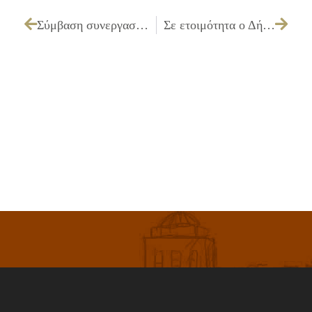
Σύμβαση συνεργασίας του Δήμου Ιλίου με Συλλογικό Σύστημα Ανακύκλωσης αποβλήτων εκσκαφών, κατεδαφίσεων και κατασκευών (Α.Ε.Κ.Κ.) για εναπόθεση αυτών σε εγκατάσταση προσωρινής αποθήκευσης διάθεσης διαλογής, αξιοποίησης και επεξεργασίας
Σε ετοιμότητα ο Δήμος Ιλίου λόγω υψηλών θερμοκρασιών