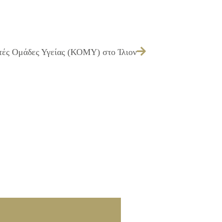
τές Ομάδες Υγείας (ΚΟΜΥ) στο Ίλιον