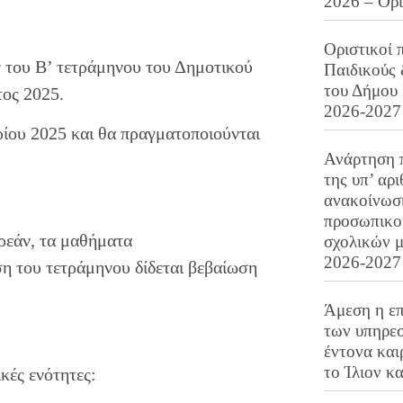
2026 – Ορ
Οριστικοί 
ν του B’ τετράμηνου του Δημοτικού
Παιδικούς
του Δήμου 
τος 2025.
2026-2027
ίου 2025 και θα πραγματοποιούνται
Ανάρτηση 
της υπ’ αρ
ανακοίνωσ
προσωπικού
ωρεάν, τα μαθήματα
σχολικών μ
2026-2027
η του τετράμηνου δίδεται βεβαίωση
Άμεση η επ
των υπηρεσ
έντονα και
το Ίλιον κ
κές ενότητες: