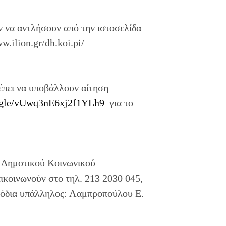
 να αντλήσουν από την ιστοσελίδα
.ilion.gr/dh.koi.pi/
έπει να υποβάλλουν αίτηση
s.gle/vUwq3nE6xj2f1YLh9
για το
ου Δημοτικού Κοινωνικού
ικοινωνούν στο τηλ. 213 2030 045,
μόδια υπάλληλος: Λαμπροπούλου Ε.