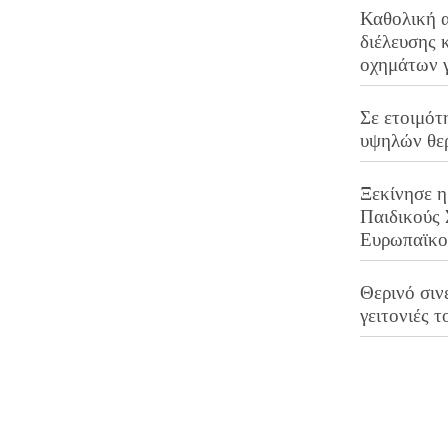
Καθολική 
διέλευσης 
οχημάτων 
Σε ετοιμότ
υψηλών θε
Ξεκίνησε η
Παιδικούς
Ευρωπαϊκ
Θερινό σινε
γειτονιές τ