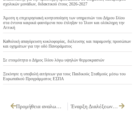
σχολικών μονάδων, διδακτικού έτους 2026-2027
Άμεση η επιχειρησιακή κινητοποίηση των υπηρεσιών του Δήμου Ιλίου
στα έντονα καιρικά φαινόμενα που έπληξαν το Ίλιον και ολόκληρη την
Αττική
Καθολική απαγόρευση κυκλοφορίας, διέλευσης και παραμονής προσώπων
και οχημάτων για την οδό Πανοράματος
Σε ετοιμότητα ο Δήμος Ιλίου λόγω υψηλών θερμοκρασιών
Ξεκίνησε η υποβολή αιτήσεων για τους Παιδικούς Σταθμούς μέσω του
Ευρωπαϊκού Προγράμματος ΕΣΠΑ
Προμήθεια αναλωσίμων μηχανογράφησης
Έναρξη Διαλέξεων B΄ Τετράμηνου 2025 του Δημοτικού Κοινωνικού Πανεπιστήμιου Ιλίου