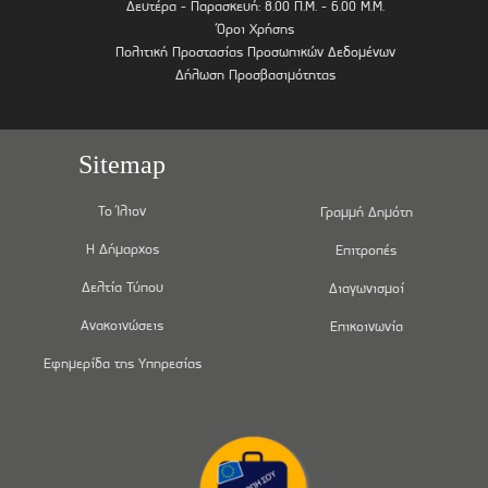
Δευτέρα - Παρασκευή: 8.00 Π.Μ. - 6.00 Μ.Μ.
Όροι Χρήσης
Πολιτική Προστασίας Προσωπικών Δεδομένων
Δήλωση Προσβασιμότητας
Sitemap
Το Ίλιον
Γραμμή Δημότη
Η Δήμαρχος
Επιτροπές
Δελτία Τύπου
Διαγωνισμοί
Ανακοινώσεις
Επικοινωνία
Εφημερίδα της Υπηρεσίας