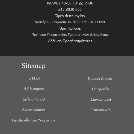
ΚΑΛΧΟΥ 48-50 13122 ΙΛΙΟΝ
213 2030 000
Ώρες λειτουργίας
Δευτέρα - Παρασκευή: 8.00 Π.Μ. - 6.00 Μ.Μ.
Όροι Χρήσης
Πολιτική Προστασίας Προσωπικών Δεδομένων
Δήλωση Προσβασιμότητας
Sitemap
Το Ίλιον
Γραμμή Δημότη
Η Δήμαρχος
Επιτροπές
Δελτία Τύπου
Διαγωνισμοί
Ανακοινώσεις
Επικοινωνία
Εφημερίδα της Υπηρεσίας