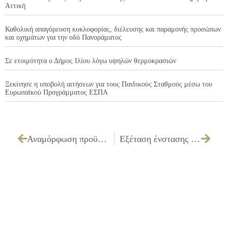
Αττική
Καθολική απαγόρευση κυκλοφορίας, διέλευσης και παραμονής προσώπων
και οχημάτων για την οδό Πανοράματος
Σε ετοιμότητα ο Δήμος Ιλίου λόγω υψηλών θερμοκρασιών
Ξεκίνησε η υποβολή αιτήσεων για τους Παιδικούς Σταθμούς μέσω του
Ευρωπαϊκού Προγράμματος ΕΣΠΑ
Αναμόρφωση προϋπολογισμού του Ν.Π.Δ.Δ. ΔΗ.ΚΕ.Π.Α.Κ.Α. Δήμου Ιλίου, οικονομικού έτους 2013
Εξέταση ένστασης κατά του πρόχειρου διαγωνισμού για την “Προμήθεια εξοπλισμού για τον Βρεφονηπιακό Σταθμό στο Ο.Τ. 740”