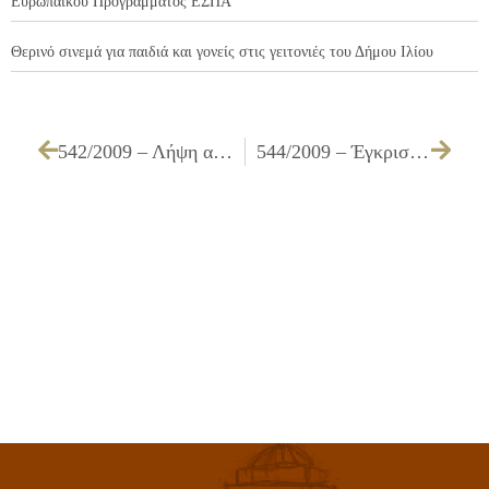
Ευρωπαϊκού Προγράμματος ΕΣΠΑ
Θερινό σινεμά για παιδιά και γονείς στις γειτονιές του Δήμου Ιλίου
542/2009 – Λήψη απόφασης για μίσθωση οικήματος για τις ανάγκες της Κοινωνικής Υπηρεσίας του Δήμου Ιλίου (Μονάδα Δημοτικών Ιατρείων)
544/2009 – Έγκριση Κανονισμού Καθαριότητας του Δήμου