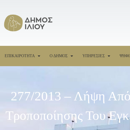
ΕΠΙΚΑΙΡΟΤΗΤΑ
Ο ΔΗΜΟΣ
ΥΠΗΡΕΣΙΕΣ
ΨΗΦΙ
277/2013 – Λήψη Από
Τροποποίησης Του Εγκ