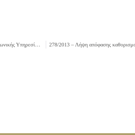
276/2013 – Μίσθωση οικήματος για τη στέγαση της Κοινωνικής Υπηρεσίας & του ΚΕΠ του Δήμου