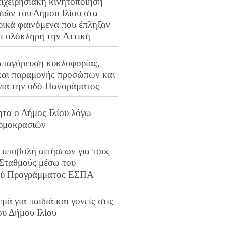
ιχειρησιακή κινητοποίηση
ιών του Δήμου Ιλίου στα
ρικά φαινόμενα που έπληξαν
αι ολόκληρη την Αττική
απαγόρευση κυκλοφορίας,
και παραμονής προσώπων και
για την οδό Πανοράματος
ητα ο Δήμος Ιλίου λόγω
ρμοκρασιών
 υποβολή αιτήσεων για τους
 Σταθμούς μέσω του
ού Προγράμματος ΕΣΠΑ
μά για παιδιά και γονείς στις
ου Δήμου Ιλίου