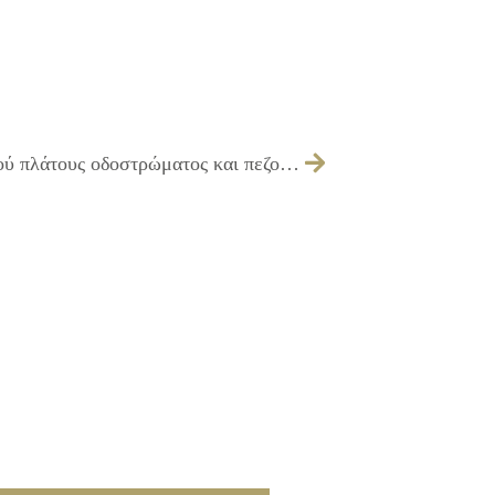
278/2013 – Λήψη απόφασης καθορισμού πλάτους οδοστρώματος και πεζοδρομίων για την ανάπλαση της οδού Αγ. Νικολάου