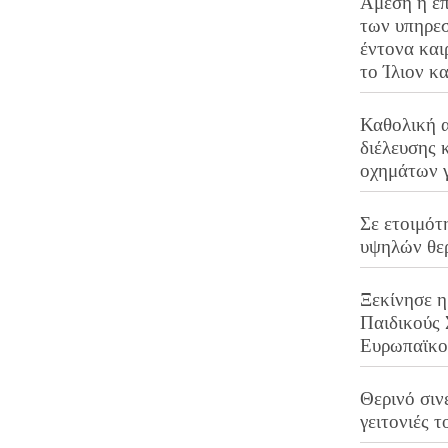
Άμεση η επ
των υπηρεσ
έντονα και
το Ίλιον κ
Καθολική 
διέλευσης 
οχημάτων 
Σε ετοιμότ
υψηλών θε
Ξεκίνησε η
Παιδικούς
Ευρωπαϊκ
Θερινό σινε
γειτονιές τ