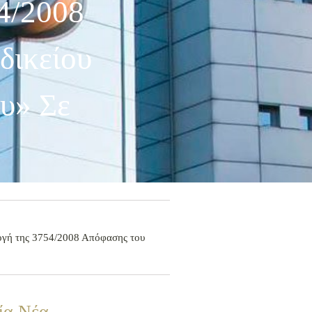
4/2008
δικείου
υ» Σε
μογή της 3754/2008 Απόφασης του
ία Νέα