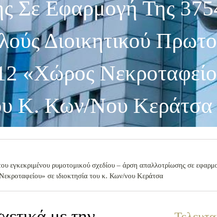
ς Σε Εφαρμογή Της 375
λούς Διοικητικού Πρωτο
12 «Χώρος Νεκροταφείο
Του Κ. Κων/νου Κεράτσα
του εγκεκριμένου ρυμοτομικού σχεδίου – άρση απαλλοτρίωσης σε εφαρ
Νεκροταφείου» σε ιδιοκτησία του κ. Κων/νου Κεράτσα
χετικά με την
Τελευτα