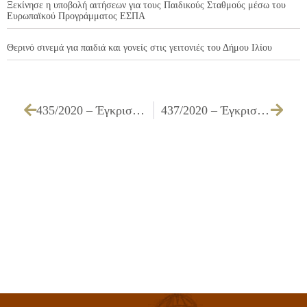
Ξεκίνησε η υποβολή αιτήσεων για τους Παιδικούς Σταθμούς μέσω του
Ευρωπαϊκού Προγράμματος ΕΣΠΑ
Θερινό σινεμά για παιδιά και γονείς στις γειτονιές του Δήμου Ιλίου
435/2020 – Έγκριση κάλυψης δαπάνης κηδείας απόρου κατοίκου Ιλίου
437/2020 – Έγκριση παράτασης της οριζόμενης προθεσμίας της σύμβασης που αφορά την «Προμήθεια μηχανογραφικού εξοπλισμού για τις ανάγκες των υπηρεσιών του Δήμου & Έκτακτες ανάγκες λόγω Covid-19» 1η Ομάδα: Μηχανογραφικός Εξοπλισμός – ΚΜ 71/2020