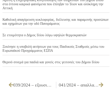
Άμεση η επιχειρησιακή κινητοποίηση των υπηρεσιών του Δήμου Ιλίου
στα έντονα καιρικά φαινόμενα που έπληξαν το Ίλιον και ολόκληρη την
Αττική
Καθολική απαγόρευση κυκλοφορίας, διέλευσης και παραμονής προσώπων
και οχημάτων για την οδό Πανοράματος
Σε ετοιμότητα ο Δήμος Ιλίου λόγω υψηλών θερμοκρασιών
Ξεκίνησε η υποβολή αιτήσεων για τους Παιδικούς Σταθμούς μέσω του
Ευρωπαϊκού Προγράμματος ΕΣΠΑ
Θερινό σινεμά για παιδιά και γονείς στις γειτονιές του Δήμου Ιλίου
039/2024 – εξουσιοδότηση υπογραφής επενδυτικών δανείων στα πλαίσια του προγράμματος «ΑΝΤΩΝΗΣ ΤΡΙΤΣΗΣ»
041/2024 – απαλλαγή υπολόγου του υπ’ αριθμ. 206/2024 χρηματικού εντάλματος προπληρωμής για τη δαπάνη διέλευσης υπηρεσιακού οχήματος του Δήμου Ιλίου εντός Αττικής Οδού»