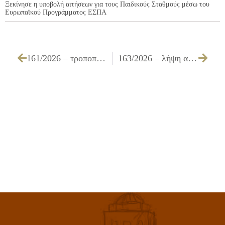
Ξεκίνησε η υποβολή αιτήσεων για τους Παιδικούς Σταθμούς μέσω του
Ευρωπαϊκού Προγράμματος ΕΣΠΑ
161/2026 – τροποποίηση της υπ αριθ. 91/2026 ΑΔΕ με τίτλο «Προγραμματισμός προσλήψεων έτους 2026 – Αιτήματα για πρόσληψη προσωπικού ιδιωτικού δικαίου ορισμένου χρόνου με κάλυψη της δαπάνης από πιστώσεις υπό τη μορφή αντιτίμου και λοιπών αντικαταβολών»
163/2026 – λήψη απόφασης για την έγκριση α) της υπ’ αριθμ. ΗΛ 01/2026 μελέτης του έργου «Συντήρηση – Επέκταση – Ενίσχυση Ηλεκτροφωτισμού Οδών και Κοινοχρήστων Χώρων ΕΡΓ. Η1/2026», προϋπολογισμού 241.934,31 € (χωρίς Φ.Π.Α.), ήτοι Τεύχη Δημοπράτησης (Τεύχους Τεχνικής Περιγραφής, Προϋπολογισμού Δημοπράτησης, Τιμολογίου Δημοπράτησης, Τεύχους Τεχνικών Προδιαγραφών (Τ.Σ.Υ.), Ε.Σ.Υ., Φ.Α.Υ., Σ.Α.Υ.) και β) τον τρόπο εκτέλεσης της ανάθεσης του έργου «Συντήρηση – Επέκταση – Ενίσχυση Ηλεκτροφωτισμού Οδών και Κοινοχρήστων Χώρων ΕΡΓ. Η1/2026»