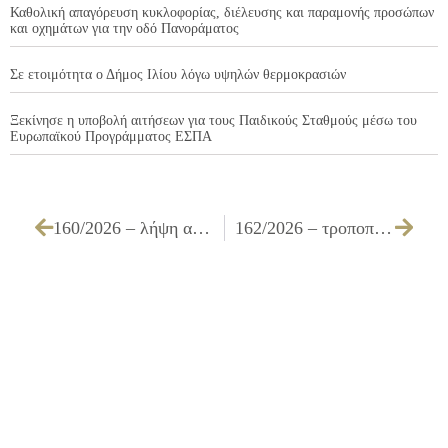
Καθολική απαγόρευση κυκλοφορίας, διέλευσης και παραμονής προσώπων
και οχημάτων για την οδό Πανοράματος
Σε ετοιμότητα ο Δήμος Ιλίου λόγω υψηλών θερμοκρασιών
Ξεκίνησε η υποβολή αιτήσεων για τους Παιδικούς Σταθμούς μέσω του
Ευρωπαϊκού Προγράμματος ΕΣΠΑ
160/2026 – λήψη απόφασης για απαλλαγή ή μη προσαυξήσεων εκπρόθεσμων καταβολών οφειλετών (ΚΩΔ 13311 & ΚΩΔ 32672)
162/2026 – τροποποίηση της υπ αριθ. 92/2026 ΑΔΕ με τίτλο «Προγραμματισμός προσλήψεων έτους 2026 – Αιτήματα για πρόσληψη προσωπικού ιδιωτικού δικαίου ορισμένου χρόνου ανταποδοτικού χαρακτήρα»