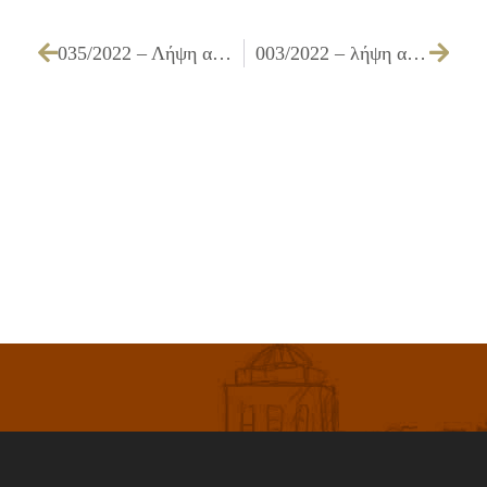
035/2022 – Λήψη απόφασης επιβολής προστίμου στον Οργανισμό Κοινής Ωφέλειας ΕΥΔΑΠ (άρθρο 26 του Κανονισμού Προστασίας του Περιβάλλοντος)
003/2022 – λήψη απόφαση για την απόρριψη της υπ’ αριθμ. 74732/13.10.2021 αίτησης του Ιερού Ναού Ευαγγελισμού της Θεοτόκου Ιλίου, σχετικά με τροποποίηση ρυμοτομικού σχεδίου στο Ο.Τ. 137 σύμφωνα με τις διατάξεις του άρθρου 88 του Ν. 4759/2020 για το ακίνητο με ΚΑΕΚ 050574219001