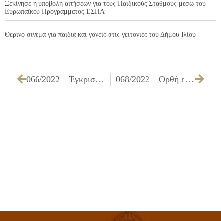
Ξεκίνησε η υποβολή αιτήσεων για τους Παιδικούς Σταθμούς μέσω του
Ευρωπαϊκού Προγράμματος ΕΣΠΑ
Θερινό σινεμά για παιδιά και γονείς στις γειτονιές του Δήμου Ιλίου
066/2022 – Έγκριση θέσης αναμονής οδηγών και του χώρου υγιεινής της εταιρείας Ο.ΣΥ. Α.Ε., επί των οδών Πριάμου και Καματερού επί του παράδρομου της οδού Θηβών μεταξύ των οδών Πριάμου & Καματερού
068/2022 – Ορθή επανάληψη της 060/2022 Απόφασης Δημοτικού Συμβουλίου και της 168/2022 Απόφασης Οικονομικής Επιτροπής σχετικά με καταβολή αποζημίωσης βάσει της Πράξης Εφαρμογής 1/2009 και της 6622/2020 Απόφασης Εφετείου Αθηνών για την απαλλοτρίωση ακινήτου που βρίσκεται στον Κ.Χ. 2207 και στο Ο.Τ. 2103Γ επί του πεζόδρομου ΔΙΟΤΙΜΑΣ – περιοχής ΡΑΔΙΟΦΩΝΙΑΣ ως προς τα Δικαστικά Έξοδα – Δικηγορική Αμοιβή