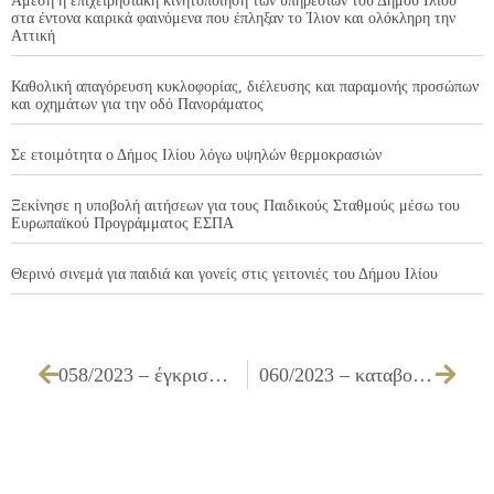
Άμεση η επιχειρησιακή κινητοποίηση των υπηρεσιών του Δήμου Ιλίου
στα έντονα καιρικά φαινόμενα που έπληξαν το Ίλιον και ολόκληρη την
Αττική
Καθολική απαγόρευση κυκλοφορίας, διέλευσης και παραμονής προσώπων
και οχημάτων για την οδό Πανοράματος
Σε ετοιμότητα ο Δήμος Ιλίου λόγω υψηλών θερμοκρασιών
Ξεκίνησε η υποβολή αιτήσεων για τους Παιδικούς Σταθμούς μέσω του
Ευρωπαϊκού Προγράμματος ΕΣΠΑ
Θερινό σινεμά για παιδιά και γονείς στις γειτονιές του Δήμου Ιλίου
058/2023 – έγκριση πρακτικού δημοπρασίας που αφορά στη Μίσθωση ακινήτου με σκοπό για τη στέγαση του «Δικτύου Αγωγής Υγείας Φώφη Γεννηματά»
060/2023 – καταβολή αποζημίωσης σε Ευάγγελο ΑΡΓΥΡΙΑΔΗ