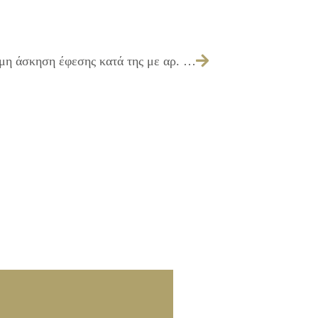
224/2023 – α) την λήψη απόφασης για μη άσκηση έφεσης κατά της με αρ. 9767/2023 Απόφασης του Διοικητικού Πρωτοδικείου Αθηνών β) καταβολή αποζημίωσης στον Ιωάννη Κροκίδα του Νικολάου