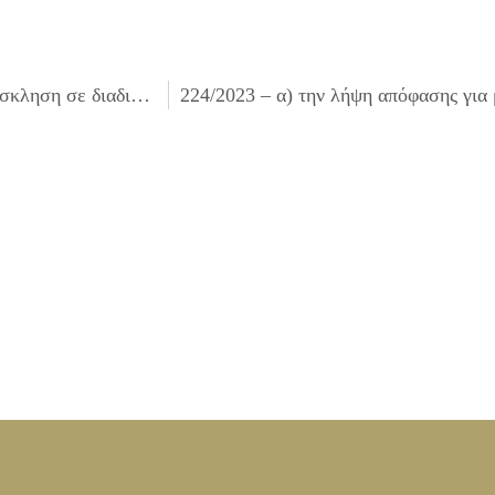
222/2023 – ματαίωση της διαδικασίας που αφορά την πρόσκληση σε διαδικασία διαπραγμάτευσης χωρίς προηγούμενη δημοσίευση βάσει του άρθρο 32 του Ν. 4412/16, με αριθμ. 53982/14.07.2023 για τη «Δημιουργία παιδικής χαράς στο Ο.Τ. 693Α του Δήμου Ιλίου»