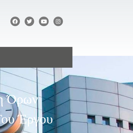
η Όρων
Του Έργου