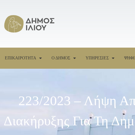
ΕΠΙΚΑΙΡΟΤΗΤΑ
Ο ΔΗΜΟΣ
ΥΠΗΡΕΣΙΕΣ
ΨΗΦΙ
223/2023 – Λήψη Απ
Διακήρυξης Για Τη Δη