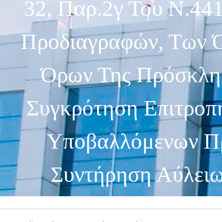
32, Παρ.2γ Του Ν.44
Προδιαγραφών, Των Ό
Όρων Της Πρόσκλησ
Συγκρότηση Επιτροπή
Υποβαλλόμενων Πρ
Συντήρηση Αύλειω