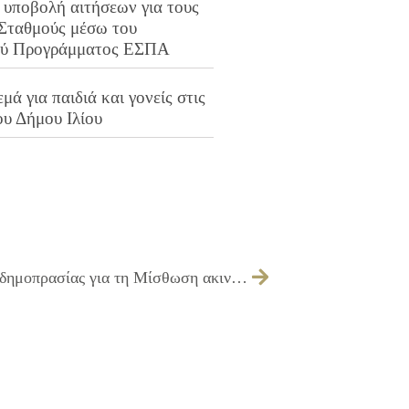
 υποβολή αιτήσεων για τους
 Σταθμούς μέσω του
ού Προγράμματος ΕΣΠΑ
μά για παιδιά και γονείς στις
ου Δήμου Ιλίου
237/2022 – Έγκριση όρων διακήρυξης δημοπρασίας για τη Μίσθωση ακινήτου με σκοπό τη στέγαση του Γ΄ ΚΑΠΗ Δήμου Ιλίου