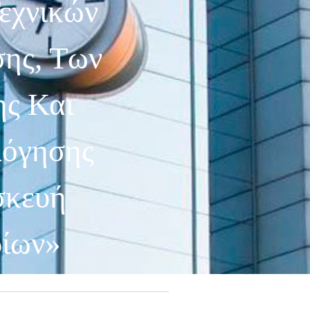
Τεχνικών
ης, Των
ς Και
λόγησης
σκευή
ρίων»