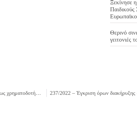
Ξεκίνησε η
Παιδικούς
Ευρωπαϊκ
Θερινό σινε
γειτονιές τ
235/2022 – Λήψη απόφασης για την αποδοχή πάσης φύσεως χρηματοδοτήσεων, επιχορηγήσεων, συμπεριλαμβανομένων κατανομών ΚΑΠ, επιδοτήσεων, δωρεών προς τους ΟΤΑ, καθώς και αποφάσεων ένταξης πράξεων τους σε αναπτυξιακά προγράμματα