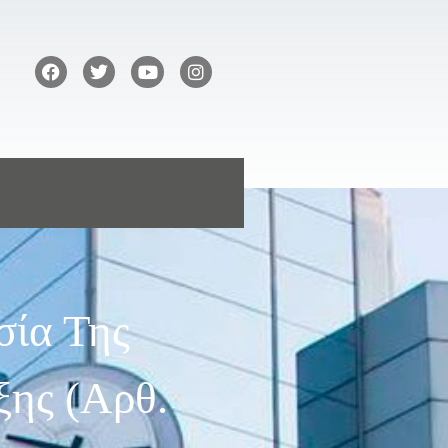
σία Της
ης (αρθ.