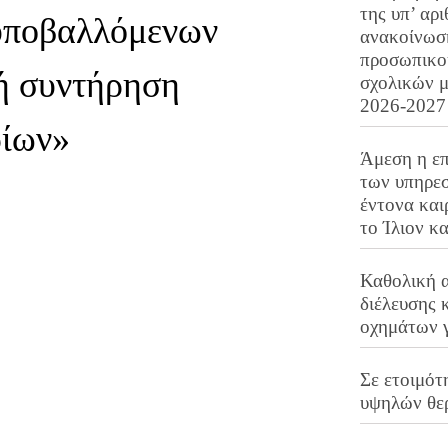
της υπ’ αρ
 υποβαλλόμενων
ανακοίνωσ
προσωπικού
ή συντήρηση
σχολικών μ
2026-2027
ρίων»
Άμεση η επ
των υπηρεσ
έντονα και
το Ίλιον κ
Καθολική 
διέλευσης 
οχημάτων 
Σε ετοιμότ
υψηλών θε