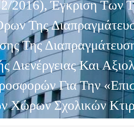
12/2016), Έγκριση Των 
ρων Της Διαπραγμάτευσ
ης Της Διαπραγμάτευση
ς Διενέργειας Και Αξιο
οσφορών Για Την «Επι
ν Χώρων Σχολικών Κτι