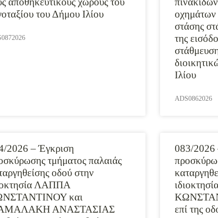
υς αποθηκευτικούς χώρους του
πινακίδων
γοταξίου του Δήμου Ιλίου
οχημάτων 
στάσης στ
της εισόδ
0872026
στάθμευση
διοικητικ
Ιλίου
ADS0862026
4/2026 – Έγκριση
083/2026 
οσκύρωσης τμήματος παλαιάς
προσκύρωσ
ταργηθείσης οδού στην
καταργηθε
ιοκτησία ΛΑΠΠΑ
ιδιοκτησ
ΝΣΤΑΝΤΙΝΟΥ και
ΚΩΝΣΤΑΝΤ
ΑΜΑΛΑΚΗ ΑΝΑΣΤΑΣΙΑΣ
επί της 