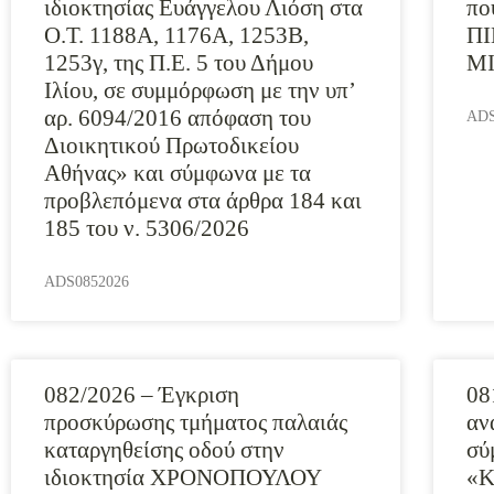
ιδιοκτησίας Ευάγγελου Λιόση στα
πο
Ο.Τ. 1188Α, 1176Α, 1253Β,
ΠΙ
1253γ, της Π.Ε. 5 του Δήμου
Μ
Ιλίου, σε συμμόρφωση με την υπ’
αρ. 6094/2016 απόφαση του
ADS
Διοικητικού Πρωτοδικείου
Αθήνας» και σύμφωνα με τα
προβλεπόμενα στα άρθρα 184 και
185 του ν. 5306/2026
ADS0852026
082/2026 – Έγκριση
08
προσκύρωσης τμήματος παλαιάς
αν
καταργηθείσης οδού στην
σύ
ιδιοκτησία ΧΡΟΝΟΠΟΥΛΟΥ
«Κ