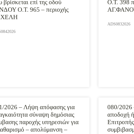
υ βρίσκεται επί της οδού
Ο.Τ. 398 
ΝΔΟΥ Ο.Τ. 965 – περιοχής
ΑΓ.ΦΑΝΟ
ΙΧΕΛΗ
ADS0832026
0842026
1/2026 – Λήψη απόφασης για
080/2026
αγκαιότητα σύναψη δημόσιας
αποδοχή ή
μβασης παροχής υπηρεσιών για
Επιτροπής
αθαρισμό – απολύμανση –
συμβιβασ