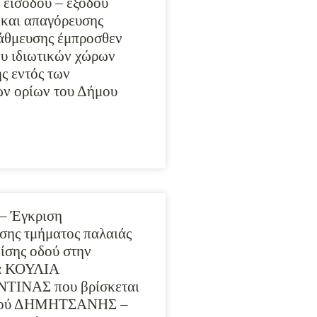
 εισόδου – εξόδου
και απαγόρευσης
άθμευσης έμπροσθεν
ου ιδιωτικών χώρων
ς εντός των
ών ορίων του Δήμου
– Έγκριση
ης τμήματος παλαιάς
ίσης οδού στην
ία ΚΟΥΛΙΑ
ΙΝΑΣ που βρίσκεται
οδού ΔΗΜΗΤΣΑΝΗΣ –