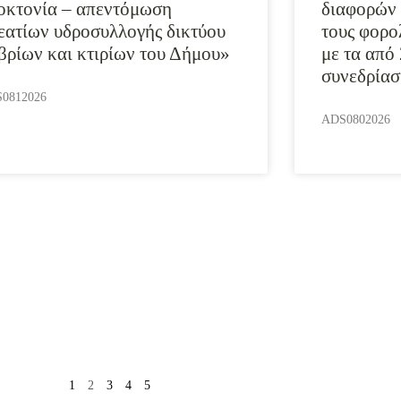
οκτονία – απεντόμωση
διαφορών 
εατίων υδροσυλλογής δικτύου
τους φορο
βρίων και κτιρίων του Δήμου»
με τα από
συνεδρίασ
0812026
ADS0802026
1
2
3
4
5