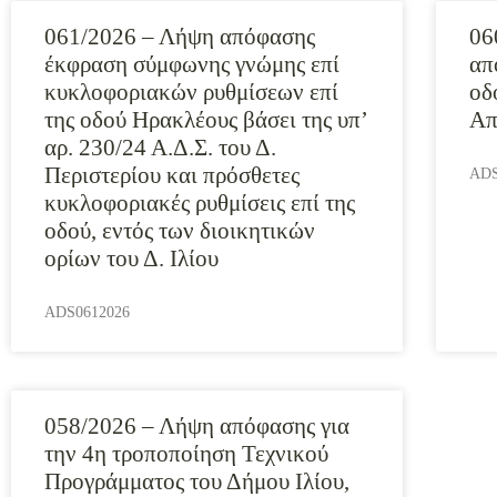
061/2026 – Λήψη απόφασης
06
έκφραση σύμφωνης γνώμης επί
απ
κυκλοφοριακών ρυθμίσεων επί
οδ
της οδού Ηρακλέους βάσει της υπ’
Απ
αρ. 230/24 Α.Δ.Σ. του Δ.
Περιστερίου και πρόσθετες
ADS
κυκλοφοριακές ρυθμίσεις επί της
οδού, εντός των διοικητικών
ορίων του Δ. Ιλίου
ADS0612026
058/2026 – Λήψη απόφασης για
την 4η τροποποίηση Τεχνικού
Προγράμματος του Δήμου Ιλίου,