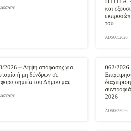
Π.Π.Π.Α.
και εξουσ
0662026
εκπροσώπο
του
ADS0652026
3/2026 – Λήψη απόφασης για
062/2026 
οτομία ή μη δένδρων σε
Επιχειρησ
άφορα σημεία του Δήμου μας
διαχείρισ
συντροφιά
2026
0632026
ADS0622026