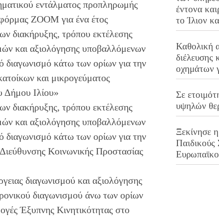
ρηματικού εντάλματος προπληρωμής
έντονα και
τφόρμας ΖΟΟΜ για ένα έτος
το Ίλιον κ
ων διακήρυξης, τρόπου εκτέλεσης
Καθολική 
σμών και αξιολόγησης υποβαλλόμενων
διέλευσης 
 διαγωνισμό κάτω των ορίων για την
οχημάτων 
κατοίκων και μικρογεύματος
υ Δήμου Ιλίου»
Σε ετοιμότ
υψηλών θε
ων διακήρυξης, τρόπου εκτέλεσης
σμών και αξιολόγησης υποβαλλόμενων
Ξεκίνησε η
 διαγωνισμό κάτω των ορίων για την
Παιδικούς
ς Διεύθυνσης Κοινωνικής Προστασίας
Ευρωπαϊκ
γειας διαγωνισμού και αξιολόγησης
ονικού διαγωνισμού άνω των ορίων
ογές Έξυπνης Κινητικότητας στο