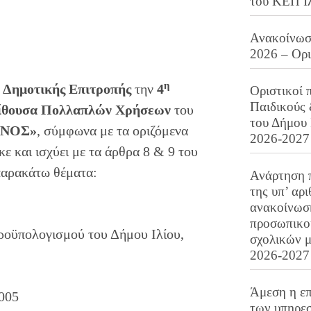
του ΚΕΠ Ι
Ανακοίνωση
2026 – Ορ
η
ς
Δημοτικής Επιτροπής
την
4
Οριστικοί 
Παιδικούς
ίθουσα Πολλαπλών Χρήσεων
του
του Δήμου 
ΙΝΟΣ
»
, σύμφωνα με τα οριζόμενα
2026-2027
ε και ισχύει με τα άρθρα 8 & 9 του
παρακάτω θέματα:
Ανάρτηση 
της υπ’ αρ
ανακοίνωσ
προσωπικού
οϋπολογισμού του Δήμου Ιλίου,
σχολικών μ
2026-2027
Άμεση η επ
0005
των υπηρεσ