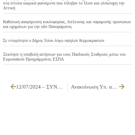
στα έντονα καιρικά φαινόμενα που έπληξαν το Ίλιον και ολόκληρη την
Αττική
Καθολική απαγόρευση κυκλοφορίας, διέλευσης και παραμονής προσώπων
και οχημάτων για την οδό Πανοράματος
Σε ετοιμότητα ο Δήμος Ιλίου λόγω υψηλών θερμοκρασιών
Ξεκίνησε η υποβολή αιτήσεων για τους Παιδικούς Σταθμούς μέσω του
Ευρωπαϊκού Προγράμματος ΕΣΠΑ
12/07/2024 – ΣΥΝΤΗΡΗΣΗ-ΑΝΑΚΑΤΑΣΚΕΥΗ (ΜΙΚΡΩΝ ΤΜΗΜΑΤΩΝ) ΑΓΩΓΩΝ ΔΙΚΤΥΟΥ ΑΠΟΧΕΤΕΥΣΗΣ ΑΚΑΘΑΡΤΩΝ ΚΑΙ ΣΥΝΔΕΣΕΙΣ ΑΚΙΝΗΤΩΝ ΣΕ ΟΔΟΥΣ ΤΟΥ ΔΗΜΟΥ ΕΡΓ. Β1/24
Ανακοίνωση Υπ. αριθμ. 37284/21-06-24 για την πρόσληψη ενός (1) ατόμου ΔΕ Καλλιτεχνικών Επαγγελμάτων/ΔΕ Ηθοποιών