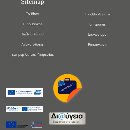
Sitemap
Το Ίλιον
Γραμμή Δημότη
Η Δήμαρχος
Επιτροπές
Δελτία Τύπου
Διαγωνισμοί
Ανακοινώσεις
Επικοινωνία
Εφημερίδα της Υπηρεσίας