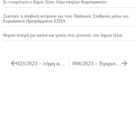
Σε ετοιμότητα ο Δήμος Ιλίου λόγω υψηλών θερμοκρασιών
Ξεκίνησε η υποβολή αιτήσεων για τους Παιδικούς Σταθμούς μέσω του
Ευρωπαϊκού Προγράμματος ΕΣΠΑ
Θερινό σινεμά για παιδιά και γονείς στις γειτονιές του Δήμου Ιλίου
023/2023 – λήψη απόφασης για την έγκριση του Σχεδίου Αστικής Προσβασιμότητας (ΣΑΠ) του Δήμου Ιλίου
094/2023 – Έγκριση 1ης παράτασης εργασιών για την ολοκλήρωση του έργου ΑΝΑΠΛΑΣΗ ΠΛΑΤΕΙΑΣ ΜΑΝΔΗΛΑΡΑ ΚΑΙ ΠΕΡΙΜΕΤΡΙΚΩΝ ΚΟΙΝΟΧΡΗΣΤΩΝ ΧΩΡΩΝ