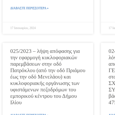
ΔΙΑΒΑΣΤΕ ΠΕΡΙΣΣΟΤΕΡΑ »
17 Ιανουαρίου, 2024
17 Ι
025/2023 – λήψη απόφασης για
02
την εφαρμογή κυκλοφοριακών
λό
παρεμβάσεων στην οδό
απ
Πατρόκλου (από την οδό Πριάμου
Γ
έως την οδό Μενελάου) και
στ
κυκλοφοριακής οργάνωσης των
ΣΧ
υφιστάμενων πεζοδρόμων του
ΣΥ
εμπορικού κέντρου του Δήμου
βά
Ιλίου
47