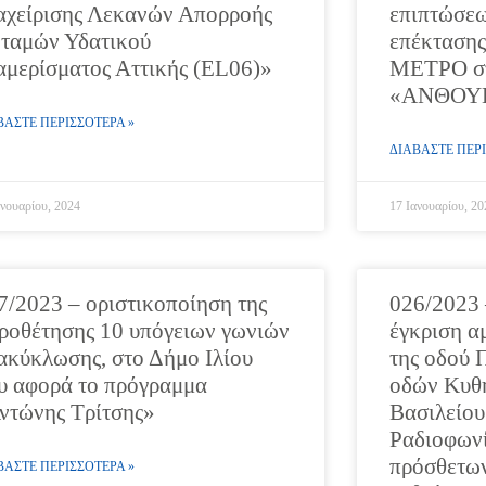
αχείρισης Λεκανών Απορροής
επιπτώσεω
ταμών Υδατικού
επέκτασης
αμερίσματος Αττικής (EL06)»
ΜΕΤΡΟ στ
«ΑΝΘΟΥΠ
ΒΑΣΤΕ ΠΕΡΙΣΣΟΤΕΡΑ »
ΔΙΑΒΑΣΤΕ ΠΕΡΙ
ανουαρίου, 2024
17 Ιανουαρίου, 20
7/2023 – οριστικοποίηση της
026/2023 
ροθέτησης 10 υπόγειων γωνιών
έγκριση α
ακύκλωσης, στο Δήμο Ιλίου
της οδού 
υ αφορά το πρόγραμμα
οδών Κυθ
ντώνης Τρίτσης»
Βασιλείου
Ραδιοφωνί
πρόσθετω
ΒΑΣΤΕ ΠΕΡΙΣΣΟΤΕΡΑ »