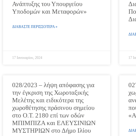
Ανάπτυξης του Υπουργείου
Δι
Υποδομών και Μεταφορών»
Πο
Δι
ΔΙΑΒΑΣΤΕ ΠΕΡΙΣΣΟΤΕΡΑ »
ΔΙΑ
17 Ιανουαρίου, 2024
17 Ι
028/2023 – λήψη απόφασης για
02
την έγκριση της Χωροταξικής
χω
Μελέτης και ειδικότερα της
αν
χωροθέτησης πράσινου σημείου
πο
στο Ο.Τ. 2180 επί των οδών
«Α
ΜΠΙΜΠΙΖΑ και ΕΛΕΥΣΙΝΙΩΝ
ΜΥΣΤΗΡΙΩΝ στο Δήμο Ιλίου
ΔΙΑ